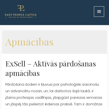
Apmācības
ExSell – Aktīvās pārdošanas
apmācības
Pārdošana šodien ir kļuvusi par psiholoģiski izaicinošu
un advancētu nozari, un, lai darbotos šajā laukā, ir
jāzina profesijas vadlīnijas, jāapgūst pareizas iemaņas
un jāspēj tās pielietot ikdienas praksē. Tam ir domātas