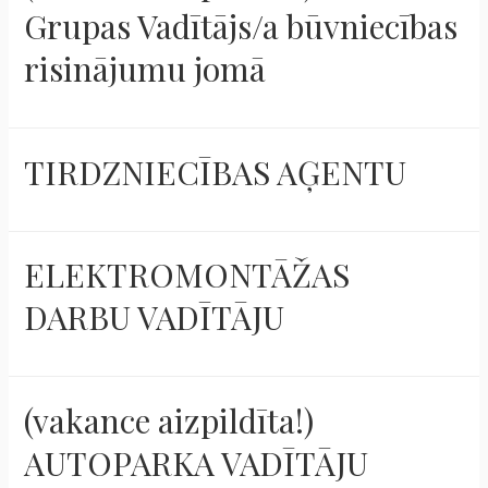
Grupas Vadītājs/a būvniecības
risinājumu jomā
TIRDZNIECĪBAS AĢENTU
ELEKTROMONTĀŽAS
DARBU VADĪTĀJU
(vakance aizpildīta!)
AUTOPARKA VADĪTĀJU